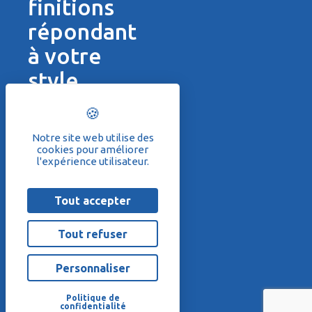
finitions
répondant
à votre
style
Une douche à
l’italienne ou douche
walk-in embellit un
Notre site web utilise des
cookies pour améliorer
intérieur. Renovo est a
l'expérience utilisateur.
vos côtés pour vous
conseiller et réaliser la
Tout accepter
douche répondant à
vos envies. Nous
Tout refuser
étudions les
contraintes du
Personnaliser
bâtiment et nous vous
proposons une
Politique de
solution sur mesure,
confidentialité